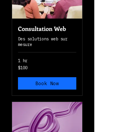
Consultation Web
Des solutions web sur
mesure
1 hr
100
$100
Canadian
dollars
Book Now