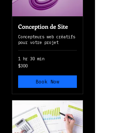
Conception de Site
Concepteurs web créatifs
pour votre projet
1 hr 30 min
300
$300
Canadian
dollars
Book Now