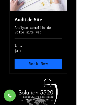
Audit de Site
Analyse complète de
votre site web
1 hr
150
$150
Canadian
dollars
Book Now