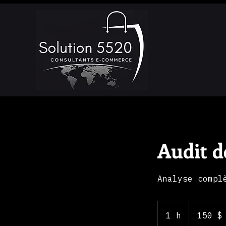
Audit d
Analyse compl
150 dollars
canadiens
1 h
1
150 $